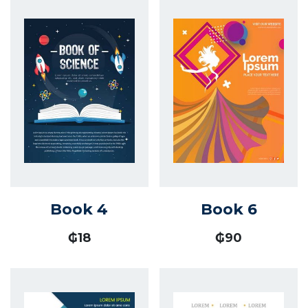
Book 4
Book 6
₲
18
₲
90