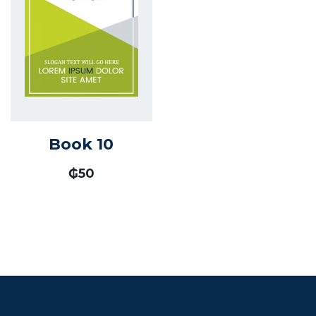
Book 10
₲
50