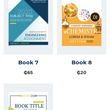
Book 7
Book 8
₲
65
₲
20