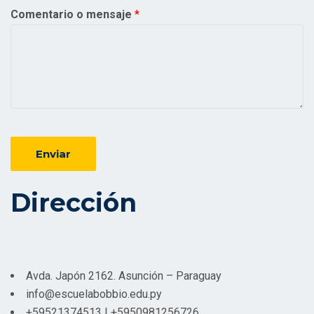
Comentario o mensaje
*
Enviar
Dirección
Avda. Japón 2162. Asunción – Paraguay
info@escuelabobbio.edu.py
+59521374513 | +5950981256726